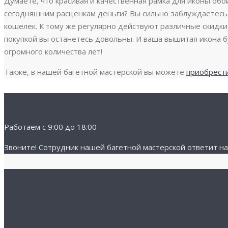
Думаете, что красивая и качественная рамка для иконы обо
сегодняшним расценкам деньги? Вы сильно заблуждаетесь. 
кошелек. К тому же регулярно действуют различные скидки
покупкой вы останетесь довольны. И ваша вышитая икона б
огромного количества лет!
Также, в нашей багетной мастерской вы можете
приобрести
+7 (901) 553-08-95
Работаем с 9:00 до 18:00
Звоните! Cотрудник нашей багетной мастерской ответит на