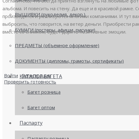
Согласитесь, что всегда приятно взглянуть на любимые фот
альбома. И повесить на стену. Да еще и в красивой рамке. 
ВЫШИВКИ (рукоделия, декор.)
производятся и реализуются многими компаниями. И тут ва
выбросить, что говорится, на ветер деньги. Приобрести ра
БУМАГИ (постеры, афиши, рисунки)
вместе со снимком, будет дарить позитивные эмоции.
ПРЕДМЕТЫ (объемное оформление)
ДОКУМЕНТЫ (дипломы, грамоты, сертификаты)
Войти
Регистрация
КАТАЛОГ БАГЕТА
Проверить готовность
Багет розница
Багет оптом
Паспарту
Паспарту розница