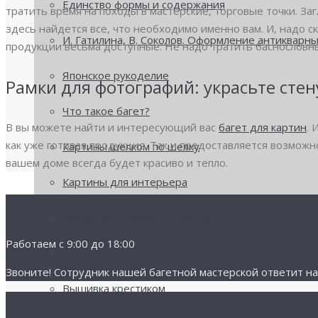
Единство формы и содержания
тратить время на походы в мастерские, торговые точки. Заг
здесь найдется все, что необходимо именно вам. И, надо с
И. Гатилина, В. Соколов. Оформление антикварны
продукции весьма доступные. Не надо тратить баснословны
Японское рукоделие
Рамки для фотографий: украсьте сте
Что такое багет?
В вы можете найти и интересующий вас
багет для картин
. 
как уже готовая продукция. Так и предоставляется возмож
Картины шелком по шелку
вашем доме всегда будет красиво и тепло.
Картины для интерьера
+7 (901) 553-08-95
Как выбрать рамы для картин
Работаем с 9:00 до 18:00
Использование золота в оформлении интерьера
Звоните! Cотрудник нашей багетной мастерской ответит на
Вышивка крестиком