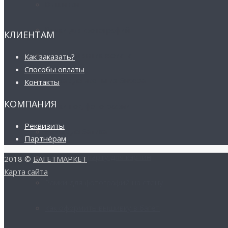
Вышивки
Рамки для фотографий
КЛИЕНТАМ
Рамы для антиквариата
Как заказать?
Способы оплаты
Рамка для иконы из бисера
Контакты
КОМПАНИЯ
Рамки под фотографии
Реквизиты
Рамы для батика
Партнёрам
Рамки и паспарту для картин
2018 ©
БАГЕТМАРКЕТ
Карта сайта
Рамки для фотографий на стену
Как оформить вышивку в багет