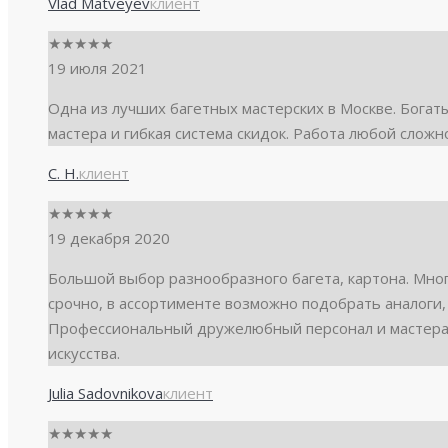
Vlad Matveyev
клиент
★
★
★
★
★
19 июля 2021
Одна из лучших багетных мастерских в Москве. Бога
мастера и гибкая система скидок. Работа любой сложн
С. Н.
клиент
★
★
★
★
★
19 декабря 2020
Большой выбор разнообразного багета, картона. Много
срочно, в ассортименте возможно подобрать аналоги,
Профессиональный дружелюбный персонал и мастера
искусства.
Julia Sadovnikova
клиент
★
★
★
★
★