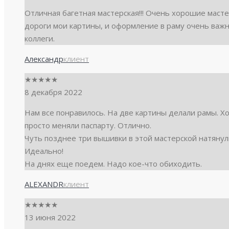
Отличная багетная мастерская!!! Очень хорошие масте
дороги мои картины, и оформление в раму очень важн
коллеги.
Александр
клиент
★
★
★
★
★
8 декабря 2022
Нам все понравилось. На две картины делали рамы. 
просто меняли паспарту. Отлично.
Чуть позднее три вышивки в этой мастерской натянули
Идеально!
На днях еще поедем. Надо кое-что обиходить.
ALEXANDR
клиент
★
★
★
★
★
13 июня 2022