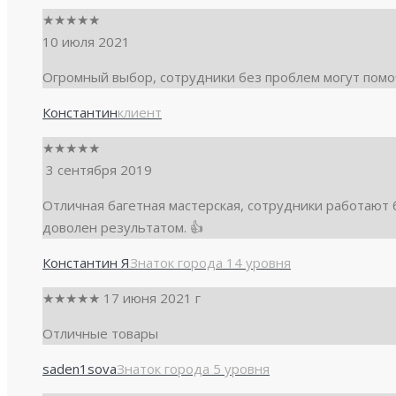
★
★
★
★
★
10 июля 2021
Огромный выбор, сотрудники без проблем могут помоч
Константин
клиент
★
★
★
★
★
3 сентября 2019
Отличная багетная мастерская, сотрудники работают 
доволен результатом. 👍
Константин Я
Знаток города 14 уровня
★
★
★
★
★
17 июня
2021 г
Отличные товары
saden1sova
Знаток города 5 уровня