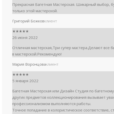
Прекрасная Багетная Мастерская. Шикарный выбор, б
только этой мастерской.
Григорий Божков
клиент
★
★
★
★
★
26 июня 2022
Отличная мастерская,Три супер мастера.Делают все б
в мастерской.Рекомендую!
Мария Воронцова
клиент
★
★
★
★
★
5 января 2022
Багетная Мастерская или Дизайн Студия по багетном
других предметов коллекционирования вызывает уваж
профессионализмом выполняются работы.
Точное попадание в колористическое соответствие, с