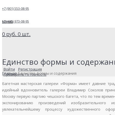
+7 (901) 553-08-95
Меню
+7 (495) 973-08-95
0
руб.
0
шт.
Единство формы и содержан
Войти
Регистрация
Главная
Единство формы и содержания
Проверить готовность
Багетная мастерская галереи «Форма» имеет давние тра
идейный вдохновитель галереи Владимир Соколов прин
Москву первую партию чешского багета, что по тем време
экспонированию произведений изобразительного 
увлекательнейшему процессу художественного офо