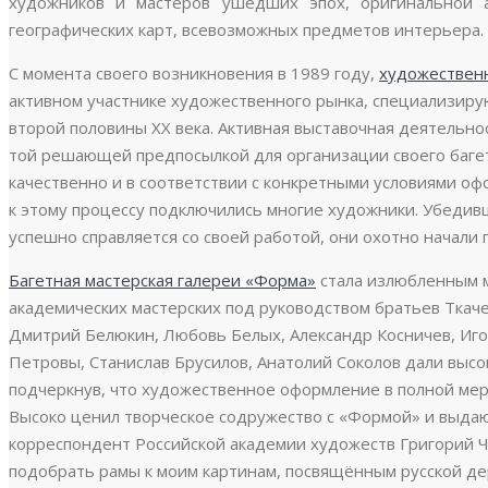
художников и мастеров ушедших эпох, оригинальной а
географических карт, всевозможных предметов интерьера.
С момента своего возникновения в 1989 году,
художествен
активном участнике художественного рынка, специализиру
второй половины ХХ века. Активная выставочная деятельно
той решающей предпосылкой для организации своего баге
качественно и в соответствии с конкретными условиями о
к этому процессу подключились многие художники. Убедивш
успешно справляется со своей работой, они охотно начали 
Багетная мастерская галереи «Форма»
стала излюбленным 
академических мастерских под руководством братьев Ткач
Дмитрий Белюкин, Любовь Белых, Александр Косничев, Иго
Петровы, Станислав Брусилов, Анатолий Соколов дали высо
подчеркнув, что художественное оформление в полной мере
Высоко ценил творческое содружество с «Формой» и выдаю
корреспондент Российской академии художеств Григорий Ча
подобрать рамы к моим картинам, посвящённым русской дер