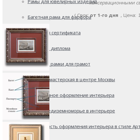
Рамы для ювелирных изделий
консервационными св
( Срок:
от 1-го дня
, Цена:
Багетная рама для фарфора
Рамка для сертификата
Багет для диплома
Багетные рамки для грамот
Багетная мастерская в центре Москвы
Современное оформление интерьера
Стиль Средиземноморье в интерьере
Особенность оформления интерьера в стиле Ар