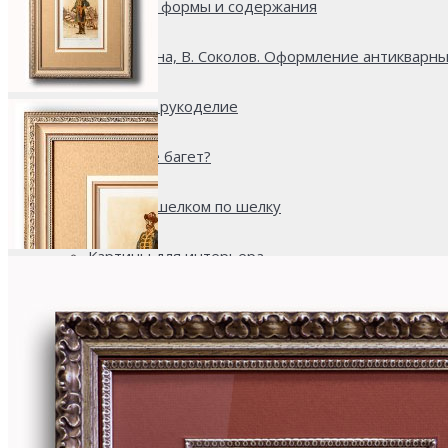
Единство формы и содержания
И. Гатилина, В. Соколов. Оформление антикварны
Японское рукоделие
Что такое багет?
Картины шелком по шелку
Картины для интерьера
Как выбрать рамы для картин
Использование золота в оформлении интерьера
Вышивка крестиком